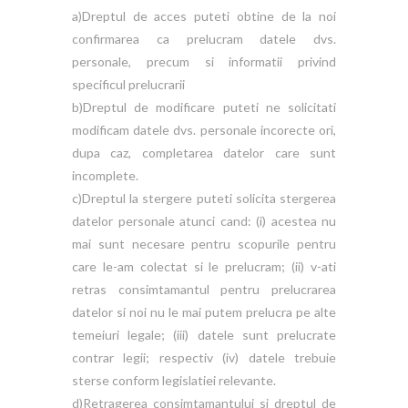
a)Dreptul de acces puteti obtine de la noi
confirmarea ca prelucram datele dvs.
personale, precum si informatii privind
specificul prelucrarii
b)Dreptul de modificare puteti ne solicitati
modificam datele dvs. personale incorecte ori,
dupa caz, completarea datelor care sunt
incomplete.
c)Dreptul la stergere puteti solicita stergerea
datelor personale atunci cand: (i) acestea nu
mai sunt necesare pentru scopurile pentru
care le-am colectat si le prelucram; (ii) v-ati
retras consimtamantul pentru prelucrarea
datelor si noi nu le mai putem prelucra pe alte
temeiuri legale; (iii) datele sunt prelucrate
contrar legii; respectiv (iv) datele trebuie
sterse conform legislatiei relevante.
d)Retragerea consimtamantului si dreptul de