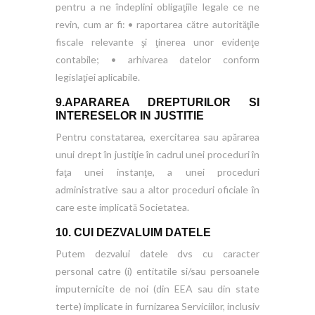
pentru a ne îndeplini obligaţiile legale ce ne
revin, cum ar fi: • raportarea către autorităţile
fiscale relevante şi ţinerea unor evidenţe
contabile; • arhivarea datelor conform
legislaţiei aplicabile.
9.APARAREA DREPTURILOR SI
INTERESELOR IN JUSTITIE
Pentru constatarea, exercitarea sau apărarea
unui drept în justiţie în cadrul unei proceduri în
faţa unei instanţe, a unei proceduri
administrative sau a altor proceduri oficiale în
care este implicată Societatea.
10. CUI DEZVALUIM DATELE
Putem dezvalui datele dvs cu caracter
personal catre (i) entitatile si/sau persoanele
imputernicite de noi (din EEA sau din state
terte) implicate in furnizarea Serviciilor, inclusiv