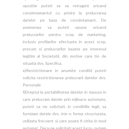
opozitie puteti sa va retrageti oricand
consimtamantul cu privire la prelucrarea
datelor pe baza de consimtamant. De
asemenea va puteti opune oricand
prelucrarilor pentru scop de marketing,
inclusiv profilarilor efectuate in acest scop,
precum si prelucrarilor bazate pe interesul
legitim al Societatii, din motive care tin de
situatia dvs. Specifica.
e)Restrictionare in anumite conditii puteti
solicita restrictionarea prelucrarii datelor dvs.
Personale
f)Dreptul la portabilitatea datelor in masura in
care prelucram datele prin mijloace automate,
puteti sa ne solicitati, in conditiile legii, sa
furnizam datele dvs. intr-o forma structurata,
utilizata frecvent si care poate fi citita in mod
automat. Daca ne solicitati acest lucru, putem