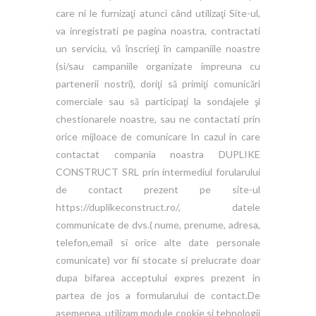
care ni le furnizaţi atunci când utilizaţi Site-ul,
va inregistrati pe pagina noastra, contractati
un serviciu, vă înscrieţi în campaniile noastre
(si/sau campaniile organizate impreuna cu
partenerii nostri), doriţi să primiţi comunicări
comerciale sau să participaţi la sondajele şi
chestionarele noastre, sau ne contactati prin
orice mijloace de comunicare In cazul in care
contactat compania noastra DUPLIKE
CONSTRUCT SRL prin intermediul forularului
de contact prezent pe site-ul
https://duplikeconstruct.ro/, datele
communicate de dvs.( nume, prenume, adresa,
telefon,email si orice alte date personale
comunicate) vor fii stocate si prelucrate doar
dupa bifarea acceptului expres prezent in
partea de jos a formularului de contact.De
asemenea, utilizam module cookie si tehnologii