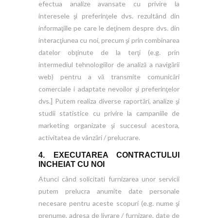
efectua analize avansate cu privire la
interesele şi preferinţele dvs. rezultând din
informaţiile pe care le deţinem despre dvs. din
interacţiunea cu noi, precum şi prin combinarea
datelor obţinute de la terţi (e.g. prin
intermediul tehnologiilor de analiză a navigării
web) pentru a vă transmite comunicări
comerciale i adaptate nevoilor şi preferinţelor
dvs.] Putem realiza diverse raportări, analize şi
studii statistice cu privire la campaniile de
marketing organizate şi succesul acestora,
activitatea de vânzări / prelucrare.
4. EXECUTAREA CONTRACTULUI
INCHEIAT CU NOI
Atunci când solicitati furnizarea unor servicii
putem prelucra anumite date personale
necesare pentru aceste scopuri (e.g. nume şi
prenume, adresa de livrare / furnizare, date de