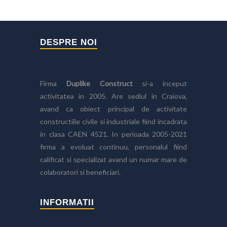
DESPRE NOI
Firma
Duplike Construct
si-a inceput
activitatea in 2005. Are sediul in Craiova,
avand ca obiect principal de activitate
constructiile civile si industriale fiind incadrata
in clasa CAEN 4521. In perioada 2005-2021
firma a evoluat continuu, personalul fiind
calificat si specializat avand un numar mare de
colaboratori si beneficiari.
INFORMATII