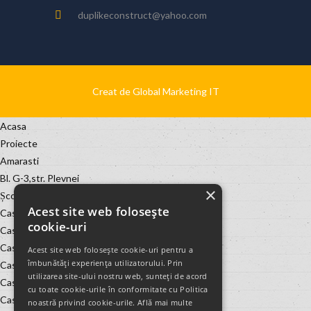
duplikeconstruct@yahoo.com
Creat de Global Marketing IT
Acasa
Proiecte
Amarasti
Bl. G-3,str. Plevnei
×
Școala de băieți Leu
Acest site web folosește
Casa Geania
cookie-uri
Casa Marin Oprea
Casa Nasu Geania
Acest site web folosește cookie-uri pentru a
îmbunătăți experiența utilizatorului. Prin
Casa Nelus-Matei Millo, nr. 10
utilizarea site-ului nostru web, sunteți de acord
Casa Noastra Murta
cu toate cookie-urile în conformitate cu Politica
Casa Str. Barbatesti
noastră privind cookie-urile.
Află mai multe