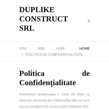
DUPLIKE
CONSTRUCT
SRL
HOME
POLITICA DE CONFIDENȚIALITATE
Politica de
Confidențialitate
Societatea prelucreaza o serie de date cu
caracter personal ale Utilizatorilor (fie ca sunt
sau nu inregistrati) atunci cand utilizeaza Site-