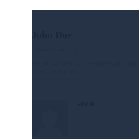
John Doe
Posted by admin
In
Lorem ipsum dolor sit amet, consectetur adipisicing el
omnis praesentium quas.
ADMIN