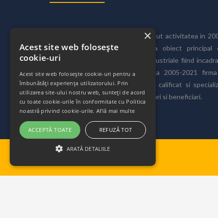
×
Firma
Duplike Construct
si-a inceput activitatea in 20
Acest site web folosește
Are sediul in Craiova, avand ca obiect principal 
cookie-uri
activitate constructiile civile si industriale fiind incadr
Acasa
in clasa CAEN 4521. In perioada 2005-2021 firma
Acest site web folosește cookie-uri pentru a
Proiecte
îmbunătăți experiența utilizatorului. Prin
evoluat continuu, personalul fiind calificat si speciali
utilizarea site-ului nostru web, sunteți de acord
Amarasti
avand un numar mare de colaboratori si beneficiari.
cu toate cookie-urile în conformitate cu Politica
Bl. G-3,str. Plevnei
noastră privind cookie-urile.
Află mai multe
Școala de băieți Leu
ACCEPTĂ TOATE
REFUZĂ TOT
Casa Geania
Casa Marin Oprea
ARATĂ DETALIILE
Casa Nasu Geania
Casa Nelus-Matei Millo, nr. 10
Casa Noastra Murta
Casa Str. Barbatesti
Casa Noastra
Certificari