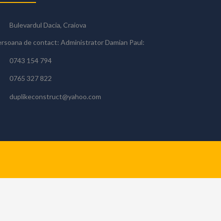
Bulevardul Dacia, Craiova
rsoana de contact: Administrator Damian Paul:
0743 154 794
0765 327 822
duplikeconstruct@yahoo.com